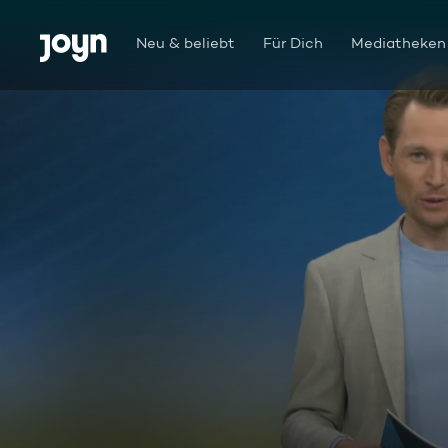
Zum Inhalt springen
Barrierefrei
Neu & beliebt
Für Dich
Mediatheken