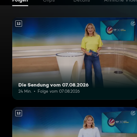
12
Die Sendung vom 07.08.2026
24 Min.
Folge vom 07.08.2026
12