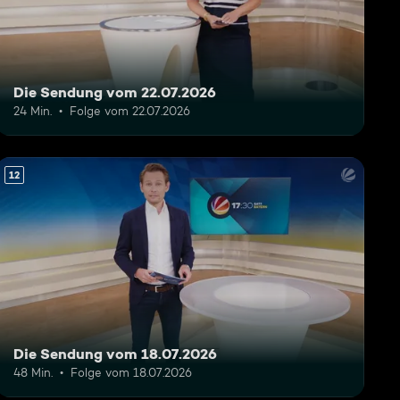
Die Sendung vom 22.07.2026
24 Min.
Folge vom 22.07.2026
12
Die Sendung vom 18.07.2026
48 Min.
Folge vom 18.07.2026