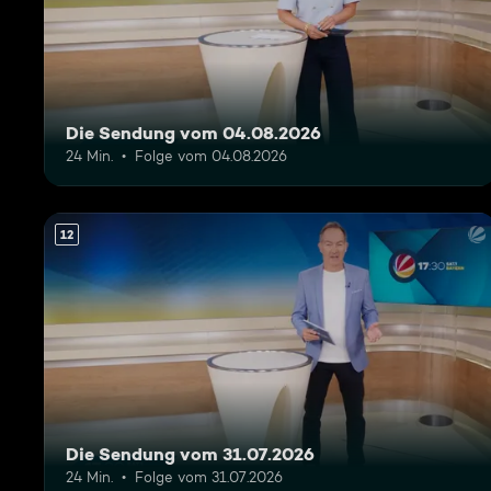
Die Sendung vom 04.08.2026
24 Min.
Folge vom 04.08.2026
12
Die Sendung vom 31.07.2026
24 Min.
Folge vom 31.07.2026