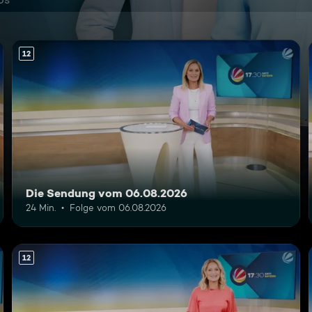
12
Die Sendung vom 06.08.2026
24 Min.
Folge vom 06.08.2026
12