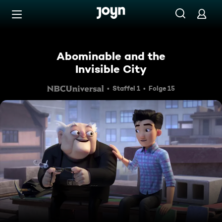
Zum Inhalt springen
Barrierefrei
Abominable and the
Invisible City
Staffel 1
Folge 15