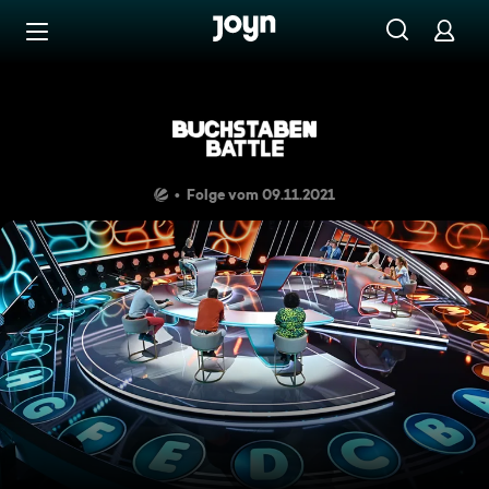
Zum Inhalt springen
Barrierefrei
Oliver, Estelle, Nina versus Ek
Folge vom 09.11.2021