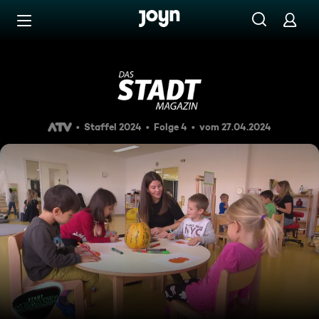
Zum Inhalt springen
Barrierefrei
Das Stadtmagazin vom 27.0
Staffel 2024
Folge 4
vom 27.04.2024