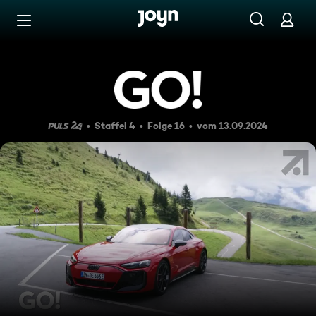
Zum Inhalt springen
Barrierefrei
GO! Das Motormagazin vom 
Staffel 4
Folge 16
vom 13.09.2024