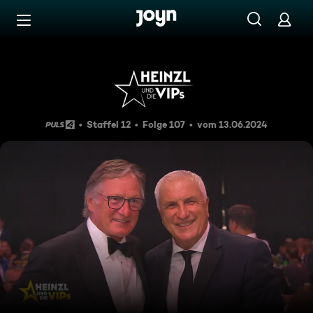
Zum Inhalt springen
Barrierefrei
Heinzl und die VIPs 13.06.202
Staffel 12
Folge 107
vom 13.06.2024