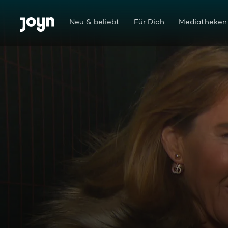
Zum Inhalt springen
Barrierefrei
Neu & beliebt
Für Dich
Mediatheken