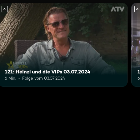
6
6
121: Heinzl und die VIPs 03.07.2024
1
6 Min.
Folge vom 03.07.2024
6