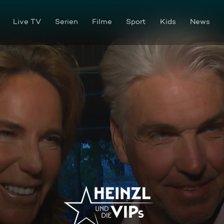
Live TV
Serien
Filme
Sport
Kids
News
Heinzl und die VIPs 11.04.202