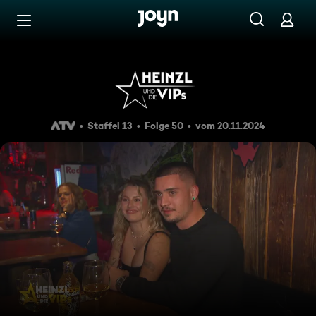
Zum Inhalt springen
Barrierefrei
Heinzl und die VIPs 20.11.202
Staffel 13
Folge 50
vom 20.11.2024