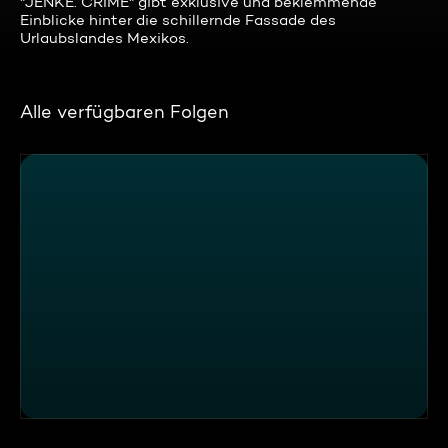
"JENKE. CRIME" gibt exklusive und beklemmende
Einblicke hinter die schillernde Fassade des
Urlaubslandes Mexikos.
Alle verfügbaren Folgen
JENKE. CRIME. Die Macht der Kartelle