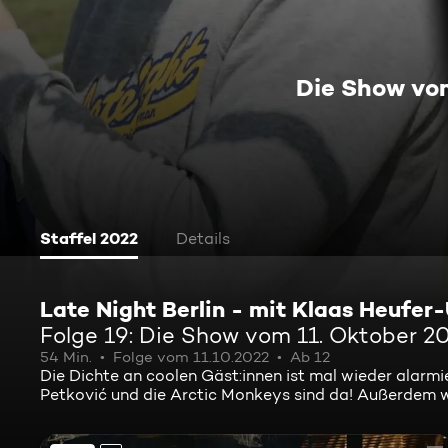
Die Show vo
Staffel 2022
Details
Late Night Berlin - mit Klaas Heufer
Folge 19: Die Show vom 11. Oktober 2
54 Min.
Folge vom 11.10.2022
Ab 12
Die Dichte an coolen Gäst:innen ist mal wieder alarm
Petković und die Arctic Monkeys sind da! Außerdem wi