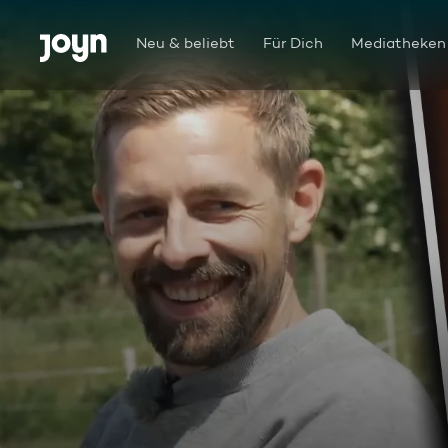
Zum Inhalt springen
Barrierefrei
Neu & beliebt
Für Dich
Mediatheken