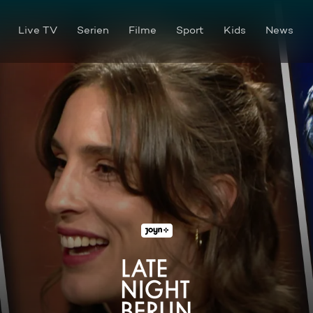
Live TV
Serien
Filme
Sport
Kids
News
Die Show vom 11. Oktober 2