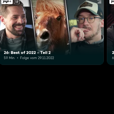
12
26: Best of 2022 - Teil 2
2
59 Min.
Folge vom 29.11.2022
6