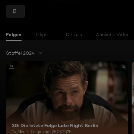
Folgen
Clips
Details
Ähnliche Videos
Staffel 2024
12
30: Die letzte Folge Late Night Berlin
14 Min.
Folge vom 25.03.2025