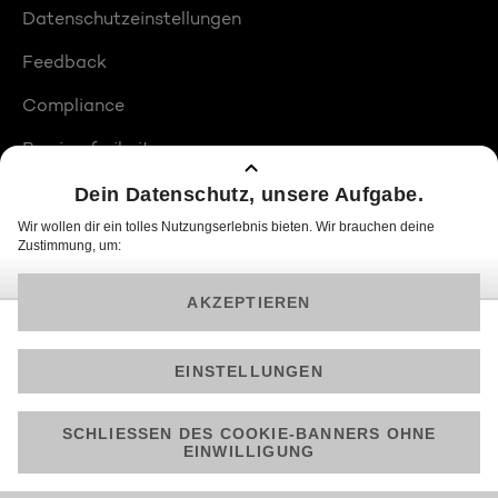
Datenschutzeinstellungen
Feedback
Compliance
Barrierefreiheit
Produktplatzierungen
© 2026 ProSiebenSat.1 PULS 4 GmbH
Am besten läuft Joyn in der App!