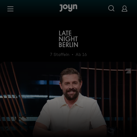
Zum Inhalt springen
Barrierefrei
Late Night Berlin - mit Klaa
7 Staffeln
Ab 16