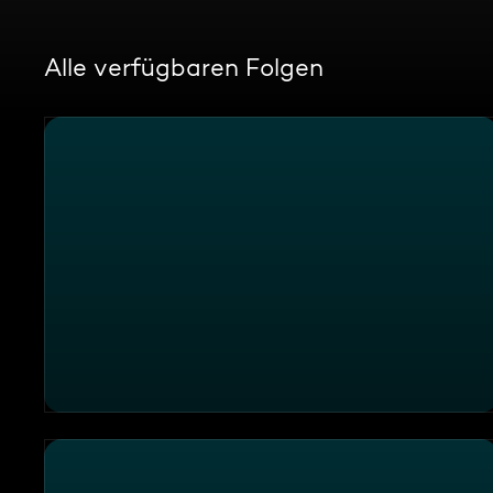
Alle verfügbaren Folgen
Einsatzort Wiesbaden: Akute Atemnot auf der Straß