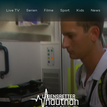
Live TV
Serien
Filme
Sport
Kids
News
Einsatzgebiet Fürstenfeldbru