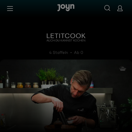
Zum Inhalt springen
Barrierefrei
Letitcook, auch du kannst ko
4 Staffeln
Ab 0