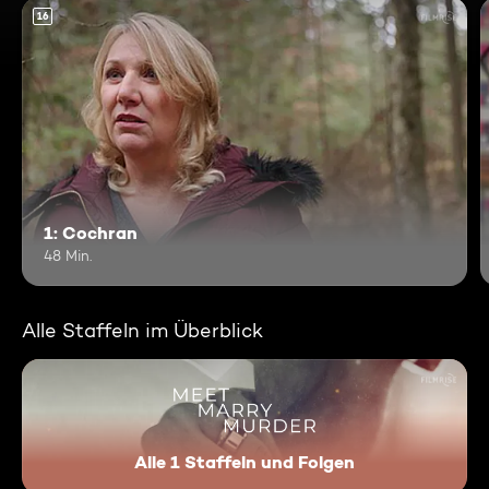
16
1: Cochran
48 Min.
Alle Staffeln im Überblick
Alle 1 Staffeln und Folgen
Meet Marry Murder