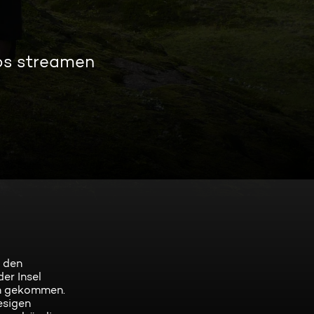
os streamen
e den
er Insel
von gekommen.
esigen