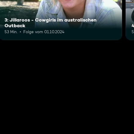
3: Jillaroos - Cowgirls im australischen
Outback
53 Min.
Folge vom 01.10.2024
5