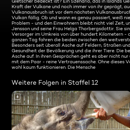
Gletscher bedeckt ist? Ein Szenario, das in Islands 
Kraft der Vulkane und noch immer von ihr geprägt, au
Vulkanausbruch ist vor dem nächsten Vulkanausbruch. 
Vulkan fällig. Ob und wann es genau passiert, weiß ni
Problem - und den Einwohnern bleibt nicht viel Zeit, u
Jensson und seine Frau Helga Thorbergsdottir. Sie sin
Versorger im Umkreis von über hundert Kilometern - a
ganzen Tag fahren die beiden zwischen den weitverst
Besonders seit überall Asche auf Feldern, Straßen und i
Gesundheit der Bevölkerung und die ihrer Tiere. Die 
Asche auf. In ihren Gesprächen geht es aber nicht nu
mit dem Paar - reine Vertrauenssache. Ohne dieses
wohl kaum funktionieren. Die Mensche
Weitere Folgen in Staffel 12
6