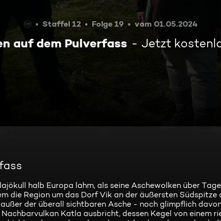
Staffel 12
Folge 19
vom 01.05.2024
ben auf dem Pulverfass
Jetzt kostenl
rfass
llajökull halb Europa lahm, als seine Aschewolken über Tag
lem die Region um das Dorf Vik an der äußersten Südspitze d
 - außer der überall sichtbaren Asche - noch glimpflich da
 Nachbarvulkan Katla ausbricht, dessen Kegel von einem ri