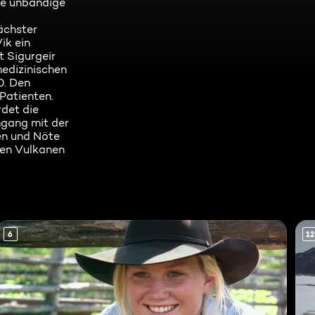
ie unbändige
ächster
ik ein
t Sigurgeir
medizinischen
0. Den
Patienten.
rdet die
mgang mit der
en und Nöte
den Vulkanen
6
12