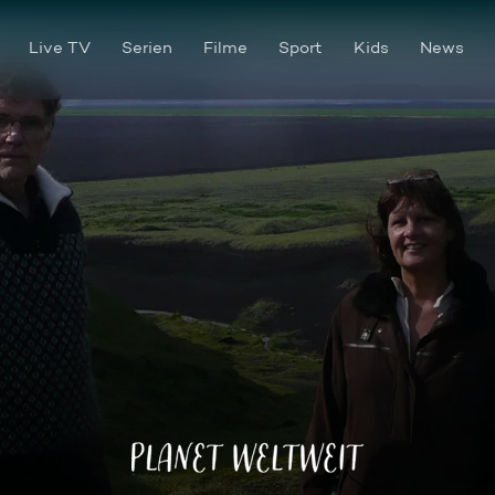
Live TV
Serien
Filme
Sport
Kids
News
Island, Leben auf dem Pulverf