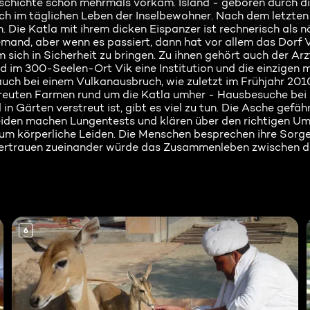
Geschichte schon mehrmals vorkam. Island - geboren durch d
ch im täglichen Leben der Inselbewohner. Nach dem letzten
Die Katla mit ihrem dicken Eispanzer ist rechnerisch als n
emand, aber wenn es passiert, dann hat vor allem das Dorf V
m sich in Sicherheit zu bringen. Zu ihnen gehört auch der Arz
d im 300-Seelen-Ort Vik eine Institution und die einzigen 
uch bei einem Vulkanausbruch, wie zuletzt im Frühjahr 201
reuten Farmen rund um die Katla umher - Hausbesuche bei 
n Gärten verstreut ist, gibt es viel zu tun. Die Asche gefäh
beiden machen Lungentests und klären über den richtigen U
r um körperliche Leiden. Die Menschen besprechen ihre Sorg
 Vertrauen zueinander würde das Zusammenleben zwischen 
6