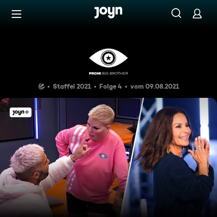
Zum Inhalt springen
Barrierefrei
Tag 4: Rafis Ausraster und v
Staffel 2021
Folge 4
vom 09.08.2021