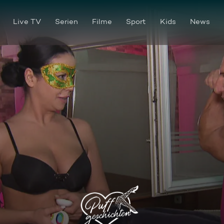
Live TV
Serien
Filme
Sport
Kids
News
So läuft's beim Kitzecker Se