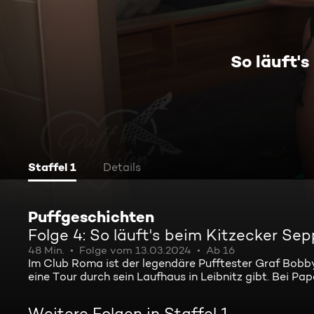
So läuft'
Staffel 1
Details
Puffgeschichten
Folge 4: So läuft's beim Kitzecker Sep
48 Min.
Folge vom 13.03.2024
Ab 16
Im Club Roma ist der legendäre Pufftester Graf Bobb
eine Tour durch sein Laufhaus in Leibnitz gibt. Bei P
Weitere Folgen in Staffel 1