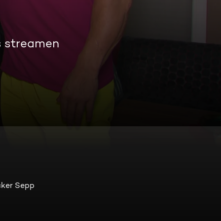
s streamen
cker Sepp