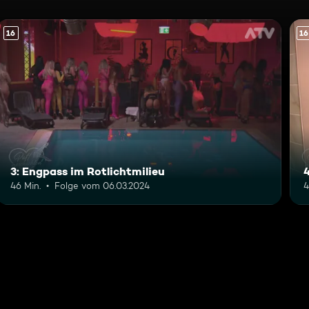
16
16
3: Engpass im Rotlichtmilieu
4
46 Min.
Folge vom 06.03.2024
4