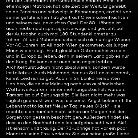
mit der Übermacht der Großfamilie hadern. Hans, ein
ehemaliger Matrose, hat alle Zeit der Welt. Er genießt
seine Pension und schwelgt in Erinnerungen, erzählt von
seiner gefährlichen Tätigkeit auf Chemikalienfrachtern
und seinem neu gekauften Opel. Der 80-Jährige ist
auch heute noch spritzig unterwegs und gesteht auf
der Autobahn auch mal 180 Stundenkilometer zu
fahren. Ali und Mohamed sehen sich als richtige Wiener.
Vor 40 Jahren ist Ali nach Wien gekommen, als junger
Mann wie er sagt. Er ist glücklich Österreicher zu sein
und in Europa zu leben, denn in seinem Land gab es nur
den Krieg. So konnte er auch sein angestrebtes
Architekturstudium nicht absolvieren, sondern wurde
Installateur. Auch Mohamed, der aus Sri Lanka stammt,
kennt Leid nur zu gut. Auch in Sri Lanka herrschten
Unruhen, die seiner Meinung nach von ausländischen
Waffenverkäufern immer mehr angestachelt wurden.
Tamara ist auf Zeitungsdiät. Sie liest nicht mehr was
täglich gedruckt wird, weil sie sonst Angst bekommt. Ihr
Lebensmotto lautet "Neuer Tag, neues Glück" - sie
möchte sich nämlich nicht schon am Morgen mit den
Sorgen von gestern beschäftigen. Außerdem findet sie,
dass in den Nachrichten alles aufgebauscht wird. Akif
ist einsam und traurig. Der 73-Jährige hat vor ein paar
Monaten seine Frau verloren. Sie war seine große Liebe.