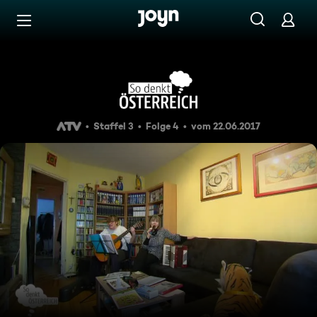
Zum Inhalt springen
Barrierefrei
So denkt Österreich - Staffel
Staffel 3
Folge 4
vom 22.06.2017