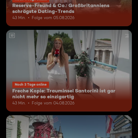
Reserve-Freund & Co.: Großbritanniens
schrägste Dating-Trends
43 Min.
Folge vom 05.08.2026
12
Noch 3 Tage online
Freche Kopie: Trauminsel Santorini ist gar
nicht mehr so einzigartig
43 Min.
Folge vom 04.08.2026
12