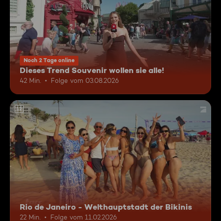
Noch 2 Tage online
Dieses Trend Souvenir wollen sie alle!
42 Min.
Folge vom 03.08.2026
12
Rio de Janeiro - Welthauptstadt der Bikinis
22 Min.
Folge vom 11.02.2026