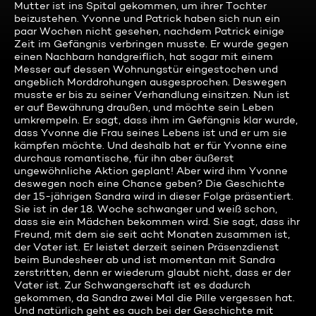
Mutter ist ins Spital gekommen, um ihrer Tochter
beizustehen. Yvonne und Patrick haben sich nun ein
paar Wochen nicht gesehen, nachdem Patrick einige
Zeit im Gefängnis verbringen musste. Er wurde gegen
einen Nachbarn handgreiflich, hat sogar mit einem
Messer auf dessen Wohnungstür eingestochen und
angeblich Morddrohungen ausgesprochen. Deswegen
musste er bis zu seiner Verhandlung einsitzen. Nun ist
er auf Bewährung draußen, und möchte sein Leben
umkrempeln. Er sagt, dass ihm im Gefängnis klar wurde,
dass Yvonne die Frau seines Lebens ist und er um sie
kämpfen möchte. Und deshalb hat er für Yvonne eine
durchaus romantische, für ihn aber äußerst
ungewöhnliche Aktion geplant! Aber wird ihm Yvonne
deswegen noch eine Chance geben? Die Geschichte
der 15-jährigen Sandra wird in dieser Folge präsentiert.
Sie ist in der 18. Woche schwanger und weiß schon,
dass sie ein Mädchen bekommen wird. Sie sagt, dass ihr
Freund, mit dem sie seit acht Monaten zusammen ist,
der Vater ist. Er leistet derzeit seinen Präsenzdienst
beim Bundesheer ab und ist momentan mit Sandra
zerstritten, denn er wiederum glaubt nicht, dass er der
Vater ist. Zur Schwangerschaft ist es dadurch
gekommen, da Sandra zwei Mal die Pille vergessen hat.
Und natürlich geht es auch bei der Geschichte mit