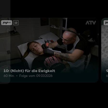
12
10: (Nicht) für die Ewigkeit
60 Min.
Folge vom 09.03.2026
6