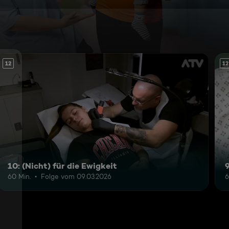
12
12
10: (Nicht) für die Ewigkeit
60 Min.
Folge vom 09.03.2026
6