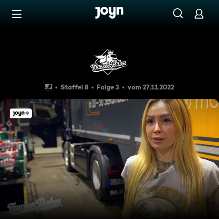
Zum Inhalt springen
Barrierefrei
Julia und ihr Pracht-Lkw
Staffel 8
Folge 3
vom 27.11.2022