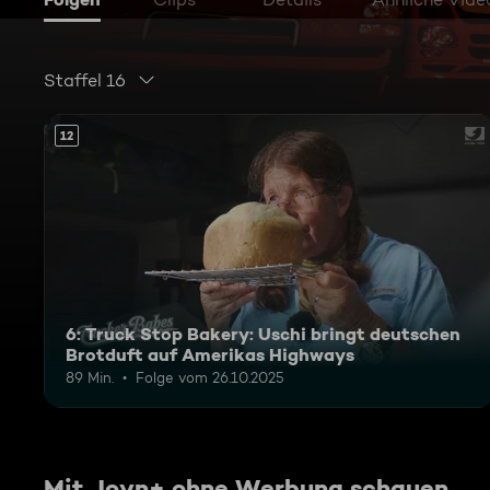
Staffel 16
12
6: Truck Stop Bakery: Uschi bringt deutschen
Brotduft auf Amerikas Highways
89 Min.
Folge vom 26.10.2025
Mit Joyn+ ohne Werbung schauen