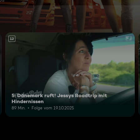
12
5: Dänemark ruft! Jessys Roadtrip mit
Hindernissen
89 Min.
Folge vom 19.10.2025