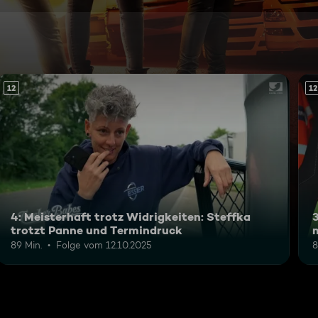
12
12
4: Meisterhaft trotz Widrigkeiten: Steffka
3
trotzt Panne und Termindruck
89 Min.
Folge vom 12.10.2025
8