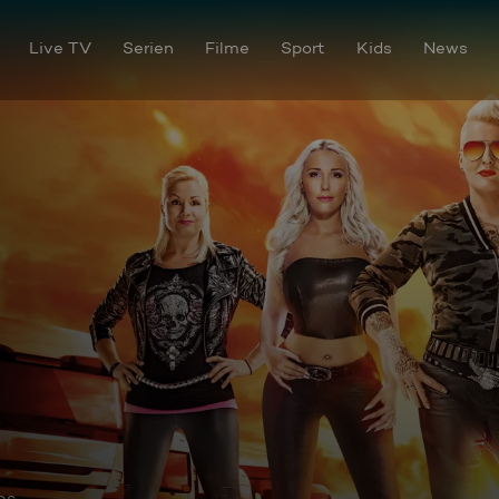
Live TV
Serien
Filme
Sport
Kids
News
os