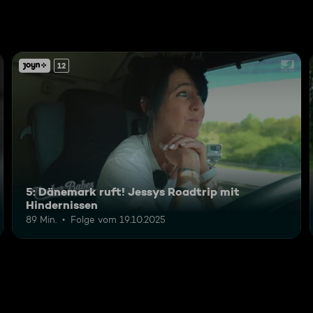
12
5: Dänemark ruft! Jessys Roadtrip mit
Hindernissen
89 Min.
Folge vom 19.10.2025