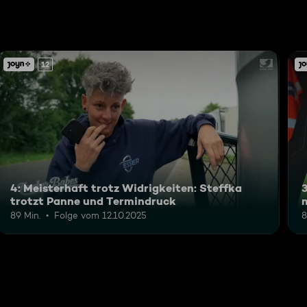
12
4: Meisterhaft trotz Widrigkeiten: Steffka
3
trotzt Panne und Termindruck
89 Min.
Folge vom 12.10.2025
8