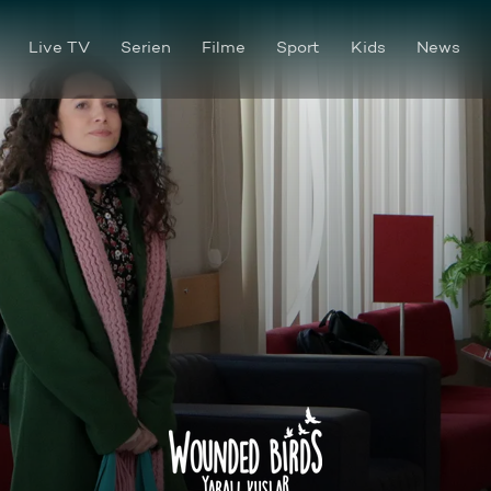
Live TV
Serien
Filme
Sport
Kids
News
Folge 3