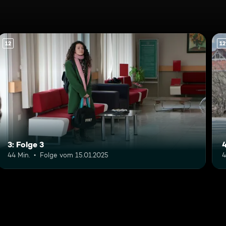
12
12
3: Folge 3
4
44 Min.
Folge vom 15.01.2025
4