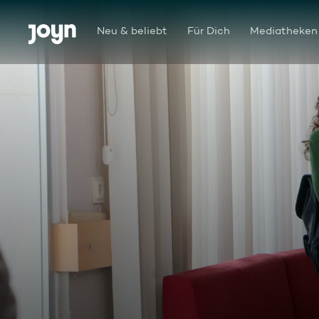
Zum Inhalt springen
Barrierefrei
Neu & beliebt
Für Dich
Mediatheken