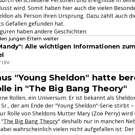
durch verschiedene Personen und Ereignisse in sei
lusst wird. Somit haben hier auch die vielen Besond
ldon als Person ihren Ursprung. Dazu zählt auch di
cs Gefallen gefunden hat.
iguren haben andere Geschichten:
den jungen Eltern weiter
Mandy": Alle wichtigen Informationen zum
el
7 Uhr
 aus "Young Sheldon" hatte ber
olle in "The Big Bang Theory"
ne Rollen, ein Universum. Er ist bekannt als Sheldo
Sr., der am Ende der "Young Sheldon"-Serie stirbt –
ur Rolle von Sheldons Mutter Mary (Zoe Perry) wird
 "
The Big Bang Theory
" deshalb nur in manchen Ne
bei wahrscheinlich vielen nicht aufgefallen ist: De