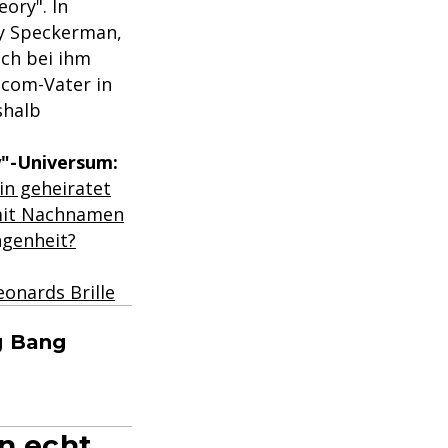
eory". In
my Speckerman,
ich bei ihm
itcom-Vater in
shalb
"-Universum:
in geheiratet
 mit Nachnamen
ngenheit?
onards Brille
g Bang
in echt