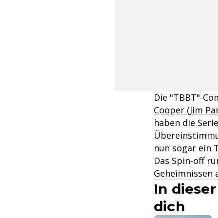
Die "TBBT"-Com
Cooper (Jim Pa
haben die Seri
Übereinstimmun
nun sogar ein T
Das Spin-off ru
Geheimnissen a
In diese
dich