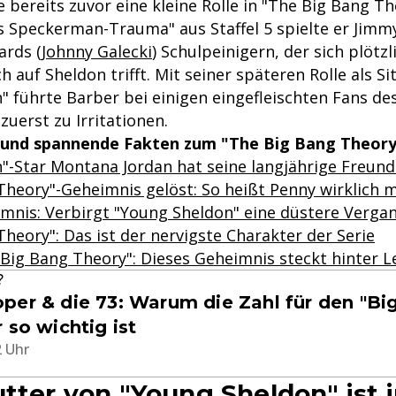
e bereits zuvor eine kleine Rolle in "The Big Bang Th
s Speckerman-Trauma" aus Staffel 5 spielte er Jim
ards (
Johnny Galecki
) Schulpeinigern, der sich plötzl
 auf Sheldon trifft. Mit seiner späteren Rolle als S
" führte Barber bei einigen eingefleischten Fans de
zuerst zu Irritationen.
und spannende Fakten zum "The Big Bang Theory
"-Star Montana Jordan hat seine langjährige Freund
Theory"-Geheimnis gelöst: So heißt Penny wirklich
mnis: Verbirgt "Young Sheldon" eine düstere Verga
heory": Das ist der nervigste Charakter der Serie
Big Bang Theory": Dieses Geheimnis steckt hinter Le
?
per & die 73: Warum die Zahl für den "Bi
 so wichtig ist
2 Uhr
utter von "Young Sheldon" ist 