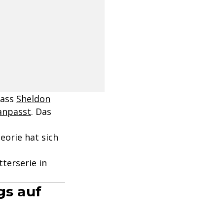
dass
Sheldon
 anpasst
. Das
eorie hat sich
terserie in
gs auf