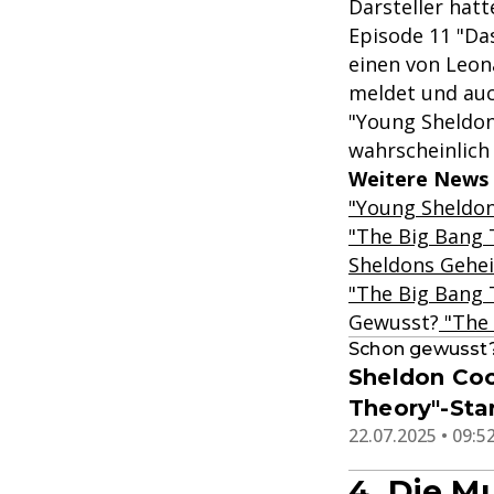
Darsteller hatt
Episode 11 "Da
einen von Leon
meldet und auch
"Young Sheldon
wahrscheinlich 
Weitere News 
"Young Sheldon
"The Big Bang 
Sheldons Gehei
"The Big Bang T
Gewusst?
"The 
Schon gewusst
Sheldon Coo
Theory"-Star
22.07.2025 • 09:5
4. Die M