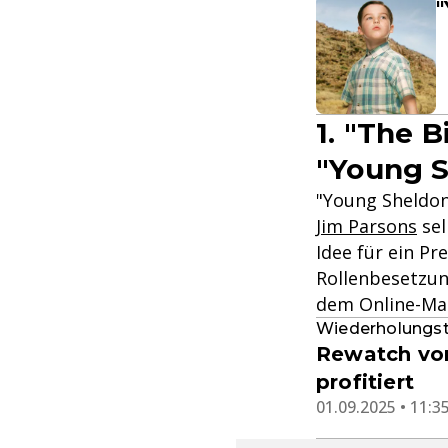
"
1. "The 
"Young 
"Young Sheldon"
Jim Parsons
sel
Idee für ein Pr
Rollenbesetzung
dem Online-Mag
Wiederholungs
Rewatch von
profitiert
01.09.2025 • 11:3