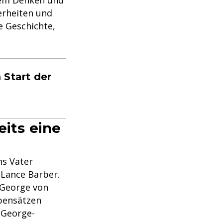
nem Denken und
erheiten und
e Geschichte,
 Start der
eits eine
ns Vater
 Lance Barber.
 George von
bensätzen
r George-