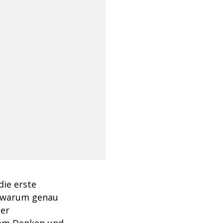
die erste
ch warum genau
der