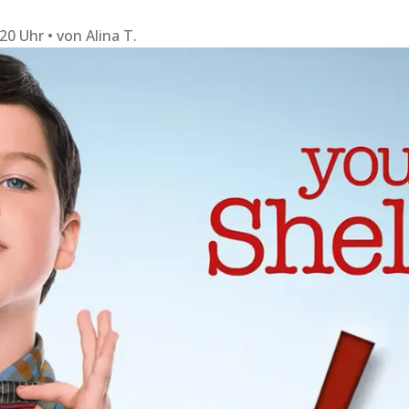
:20 Uhr
von
Alina T.