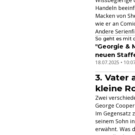
Wissbegierige 
Handeln beeinf
Macken von She
wie er an Comi
Andere Serienf
So geht es mit 
"Georgie & 
neuen Staff
18.07.2025 • 10:0
3. Vater
kleine R
Zwei verschiede
George Cooper 
Im Gegensatz z
seinem Sohn in
erwähnt. Was da