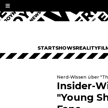
START
SHOWS
REALITY
FIL
Nerd-Wissen über "Th
Insider-W
"Young Sh