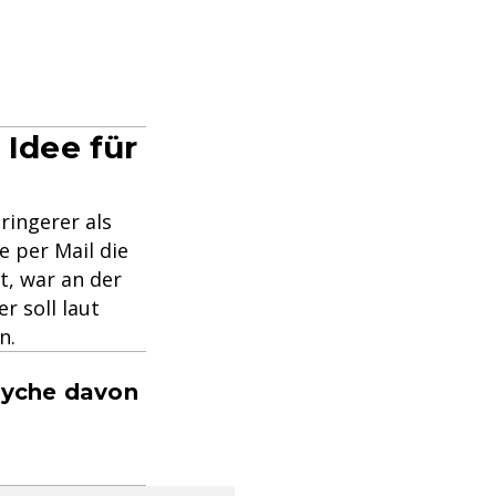
 Idee für
ringerer als
 per Mail die
it, war an der
r soll laut
n.
syche davon