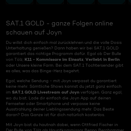
SAT.1 GOLD - ganze Folgen online
schauen auf Joyn
Du willst dich einfach mal zurücklehnen und die volle Dosis
Unterhaltung genießen? Dann haben wir bei SAT.1 GOLD
garantiert das richtige Programm dafür. Egal ob Der Bulle
K11 - Kommissare im Einsatz
Verliebt in Berlin
von Tölz,
,
oder Unsere kleine Farm. Bei dem SAT.1 Tochtersender gibt
es alles, was das Binge-Herz begehrt.
Egal, welche Sendung - mit Joyn verpasst du garantiert
keine mehr. Sämtliche Shows kannst du jetzt ganz einfach
SAT.1 GOLD Livestream auf Joyn
im
verfolgen. Ganz egal,
wo du bist. Lade dir einfach die Joyn App auf deinen
Fernseher oder Smartphone und verpasse keine
Ausstrahlung deiner Lieblingssendung mehr. Das Beste
daran? Das Ganze ist für dich natürlich kostenlos.
Mit Joyn bist du hautnah dabei, wenn Ottfried Fischer in
Der Bulle von Tölz als Hauptkommissar Benno Berghammer