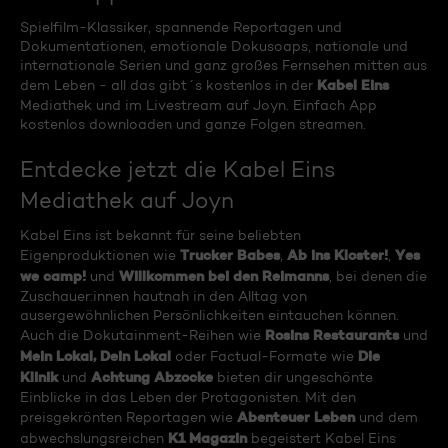
Spielfilm-Klassiker, spannende Reportagen und
Dokumentationen, emotionale Dokusoaps, nationale und
internationale Serien und ganz großes Fernsehen mitten aus
Kabel Eins
dem Leben - all das gibt´s kostenlos in der
Mediathek und im Livestream auf Joyn. Einfach App
kostenlos downloaden und ganze Folgen streamen.
Entdecke jetzt die Kabel Eins
Mediathek auf Joyn
Kabel Eins ist bekannt für seine beliebten
Trucker Babes
Ab ins Kloster!
Yes
Eigenproduktionen wie
,
,
we camp!
Willkommen bei den Reimanns
und
, bei denen die
Zuschauer:innen hautnah in den Alltag von
ausergewöhnlichen Persönlichkeiten eintauchen können.
Rosins Restaurants
Auch die Dokutainment-Reihen wie
und
Mein Lokal, Dein Lokal
Die
oder Factual-Formate wie
Klinik
Achtung Abzocke
und
bieten dir ungeschönte
Einblicke in das Leben der Protagonisten. Mit den
Abenteuer Leben
preisgekrönten Reportagen wie
und dem
K1 Magazin
abwechslungsreichen
begeistert Kabel Eins