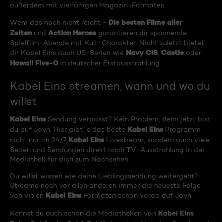
außerdem mit vielfältigen Magazin-Formaten.
Die besten Filme aller
Wem das noch nicht reicht -
Zeiten
Action Heroes
und
garantieren dir spannende
Spielfilm-Abende mit Kult-Charakter. Nicht zuletzt bietet
Navy CIS
Castle
dir Kabel Eins auch US-Serien wie
,
oder
Hawaii Five-0
in deutscher Erstausstrahlung.
Kabel Eins streamen, wann und wo du
willst
Kabel Eins
Sendung verpasst? Kein Problem, denn jetzt bist
Kabel Eins
du auf Joyn. Hier gibt´s das beste
Programm
Kabel Eins
nicht nur im 24/7
Livestream, sondern auch viele
Serien und Sendungen direkt nach TV-Ausstrahlung in der
Mediathek für dich zum Nachsehen.
Du willst wissen wie deine Lieblingssendung weitergeht?
Streame noch vor allen anderen immer die neueste Folge
Kabel Eins
von vielen
Formaten schon vorab auf Joyn.
Kabel Eins
Kennst du auch schon die Mediatheken von