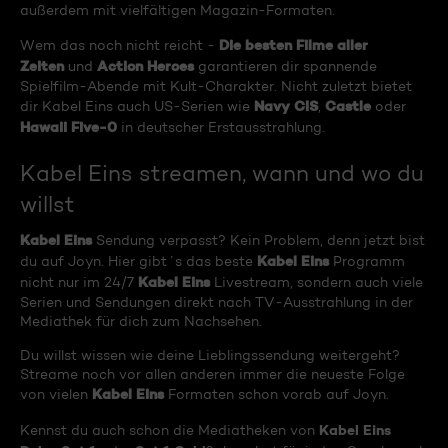
außerdem mit vielfältigen Magazin-Formaten.
Die besten Filme aller
Wem das noch nicht reicht -
Zeiten
Action Heroes
und
garantieren dir spannende
Spielfilm-Abende mit Kult-Charakter. Nicht zuletzt bietet
Navy CIS
Castle
dir Kabel Eins auch US-Serien wie
,
oder
Hawaii Five-0
in deutscher Erstausstrahlung.
Kabel Eins streamen, wann und wo du
willst
Kabel Eins
Sendung verpasst? Kein Problem, denn jetzt bist
Kabel Eins
du auf Joyn. Hier gibt´s das beste
Programm
Kabel Eins
nicht nur im 24/7
Livestream, sondern auch viele
Serien und Sendungen direkt nach TV-Ausstrahlung in der
Mediathek für dich zum Nachsehen.
Du willst wissen wie deine Lieblingssendung weitergeht?
Streame noch vor allen anderen immer die neueste Folge
Kabel Eins
von vielen
Formaten schon vorab auf Joyn.
Kabel Eins
Kennst du auch schon die Mediatheken von