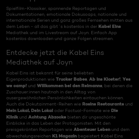
Spielfilm-Klassiker, spannende Reportagen und
Dokumentationen, emotionale Dokusoaps, nationale und
internationale Serien und ganz großes Fernsehen mitten aus
Kabel Eins
dem Leben - all das gibt´s kostenlos in der
Mediathek und im Livestream auf Joyn. Einfach App
kostenlos downloaden und ganze Folgen streamen.
Entdecke jetzt die Kabel Eins
Mediathek auf Joyn
Kabel Eins ist bekannt für seine beliebten
Trucker Babes
Ab ins Kloster!
Yes
Eigenproduktionen wie
,
,
we camp!
Willkommen bei den Reimanns
und
, bei denen die
Zuschauer:innen hautnah in den Alltag von
ausergewöhnlichen Persönlichkeiten eintauchen können.
Rosins Restaurants
Auch die Dokutainment-Reihen wie
und
Mein Lokal, Dein Lokal
Die
oder Factual-Formate wie
Klinik
Achtung Abzocke
und
bieten dir ungeschönte
Einblicke in das Leben der Protagonisten. Mit den
Abenteuer Leben
preisgekrönten Reportagen wie
und dem
K1 Magazin
abwechslungsreichen
begeistert Kabel Eins