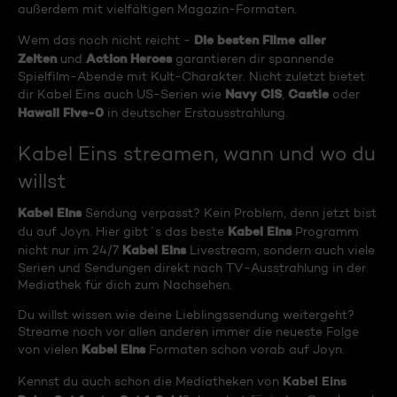
außerdem mit vielfältigen Magazin-Formaten.
Die besten Filme aller
Wem das noch nicht reicht -
Zeiten
Action Heroes
und
garantieren dir spannende
Spielfilm-Abende mit Kult-Charakter. Nicht zuletzt bietet
Navy CIS
Castle
dir Kabel Eins auch US-Serien wie
,
oder
Hawaii Five-0
in deutscher Erstausstrahlung.
Kabel Eins streamen, wann und wo du
willst
Kabel Eins
Sendung verpasst? Kein Problem, denn jetzt bist
Kabel Eins
du auf Joyn. Hier gibt´s das beste
Programm
Kabel Eins
nicht nur im 24/7
Livestream, sondern auch viele
Serien und Sendungen direkt nach TV-Ausstrahlung in der
Mediathek für dich zum Nachsehen.
Du willst wissen wie deine Lieblingssendung weitergeht?
Streame noch vor allen anderen immer die neueste Folge
Kabel Eins
von vielen
Formaten schon vorab auf Joyn.
Kabel Eins
Kennst du auch schon die Mediatheken von