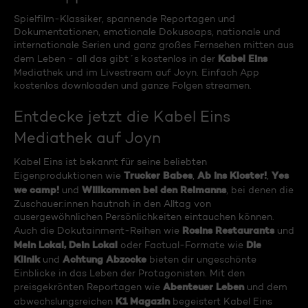
Spielfilm-Klassiker, spannende Reportagen und
Dokumentationen, emotionale Dokusoaps, nationale und
internationale Serien und ganz großes Fernsehen mitten aus
Kabel Eins
dem Leben - all das gibt´s kostenlos in der
Mediathek und im Livestream auf Joyn. Einfach App
kostenlos downloaden und ganze Folgen streamen.
Entdecke jetzt die Kabel Eins
Mediathek auf Joyn
Kabel Eins ist bekannt für seine beliebten
Trucker Babes
Ab ins Kloster!
Yes
Eigenproduktionen wie
,
,
we camp!
Willkommen bei den Reimanns
und
, bei denen die
Zuschauer:innen hautnah in den Alltag von
ausergewöhnlichen Persönlichkeiten eintauchen können.
Rosins Restaurants
Auch die Dokutainment-Reihen wie
und
Mein Lokal, Dein Lokal
Die
oder Factual-Formate wie
Klinik
Achtung Abzocke
und
bieten dir ungeschönte
Einblicke in das Leben der Protagonisten. Mit den
Abenteuer Leben
preisgekrönten Reportagen wie
und dem
K1 Magazin
abwechslungsreichen
begeistert Kabel Eins