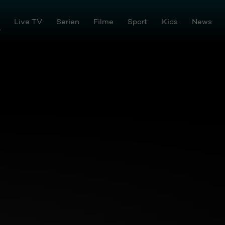
Live TV
Serien
Filme
Sport
Kids
News