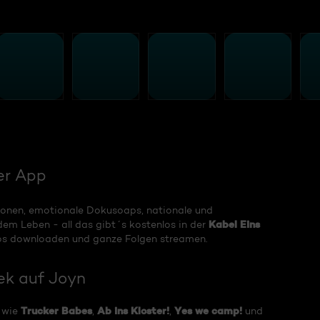
er App
onen, emotionale Dokusoaps, nationale und
Kabel Eins
dem Leben - all das gibt´s kostenlos in der
os downloaden und ganze Folgen streamen.
ek auf Joyn
Trucker Babes
Ab ins Kloster!
Yes we camp!
n wie
,
,
und