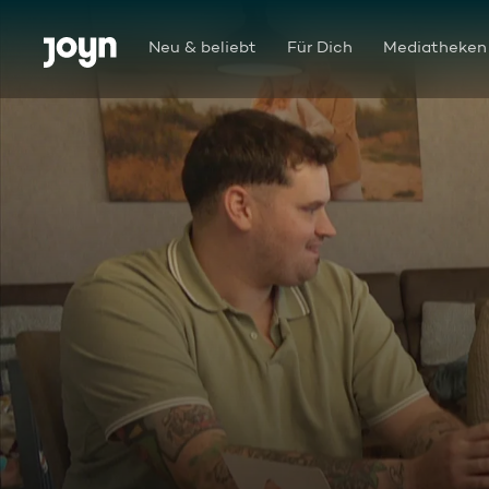
Zum Inhalt springen
Barrierefrei
Neu & beliebt
Für Dich
Mediatheken