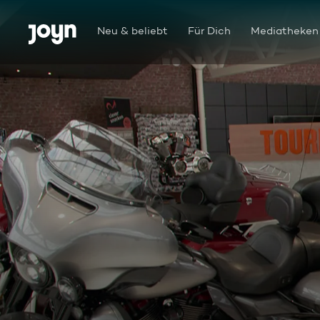
Zum Inhalt springen
Barrierefrei
Neu & beliebt
Für Dich
Mediatheken