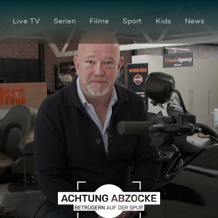
Live TV
Serien
Filme
Sport
Kids
News
"Easy Ride" wird zur Belast