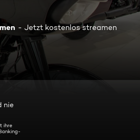
mmen
Jetzt kostenlos streamen
d nie
t ihre
-Banking-