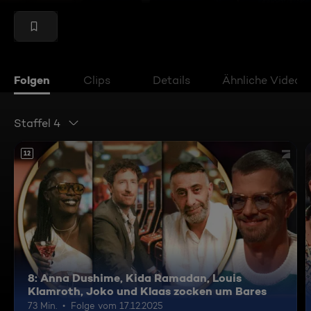
Folgen
Clips
Details
Ähnliche Videos
Staffel 4
12
8: Anna Dushime, Kida Ramadan, Louis
Klamroth, Joko und Klaas zocken um Bares
73 Min.
Folge vom 17.12.2025