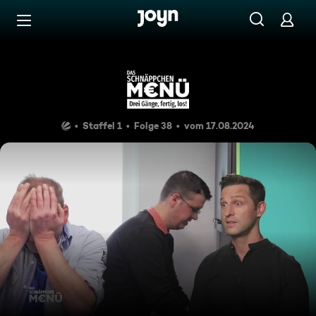
Zum Inhalt springen
Barrierefrei
Schrilles Freundinnen-Duo g
Staffel 1
Folge 38
vom 17.08.2024