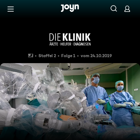
Zum Inhalt springen
Barrierefrei
Uniklinik Münster: vom steril
Staffel 2
Folge 1
vom 24.10.2019