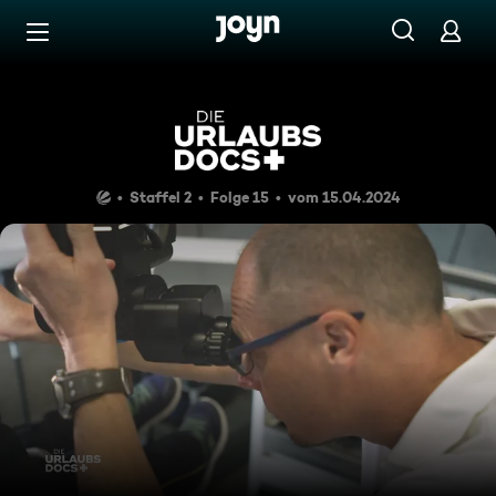
Zum Inhalt springen
Barrierefrei
Mallorca: Kind mit Hörprobl
Staffel 2
Folge 15
vom 15.04.2024