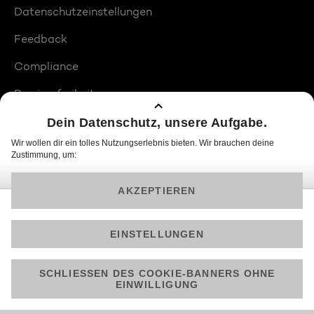
Datenschutzeinstellungen
Feedback
Compliance
Barrierefreiheit
Produktplatzierungen
© 2026 ProSiebenSat.1 PULS 4 GmbH
Am besten läuft Joyn in der App!