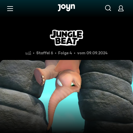
Zum Inhalt springen
Barrierefrei
Cliffhanger/Boing Boing/Stö
Staffel 6
Folge 4
vom 09.09.2024