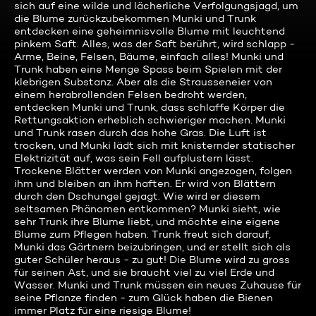
sich auf eine wilde und lächerliche Verfolgungsjagd, um
die Blume zurückzubekommen Munki und Trunk
entdecken eine geheimnisvolle Blume mit leuchtend
pinkem Saft. Alles, was der Saft berührt, wird schlapp -
Arme, Beine, Felsen, Bäume, einfach alles! Munki und
Trunk haben eine Menge Spass beim Spielen mit der
klebrigen Substanz. Aber als die Strausseneier von
einem herabrollenden Felsen bedroht werden,
entdecken Munki und Trunk, dass schlaffe Körper die
Rettungsaktion erheblich schwieriger machen. Munki
und Trunk rasen durch das hohe Gras. Die Luft ist
trocken, und Munki lädt sich mit knisternder statischer
Elektrizität auf, was sein Fell aufplustern lässt.
Trockene Blätter werden von Munki angezogen, folgen
ihm und bleiben an ihm haften. Er wird von Blättern
durch den Dschungel gejagt. Wie wird er diesem
seltsamen Phänomen entkommen? Munki sieht, wie
sehr Trunk ihre Blume liebt, und möchte eine eigene
Blume zum Pflegen haben. Trunk freut sich darauf,
Munki das Gärtnern beizubringen, und er stellt sich als
guter Schüler heraus - zu gut! Die Blume wird zu gross
für seinen Ast, und sie braucht viel zu viel Erde und
Wasser. Munki und Trunk müssen ein neues Zuhause für
seine Pflanze finden - zum Glück haben die Bienen
immer Platz für eine riesige Blume!