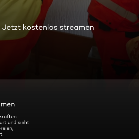
Jetzt kostenlos streamen
lemen
kräften
ürt und sieht
reien,
t.