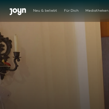
Zum Inhalt springen
Barrierefrei
Neu & beliebt
Für Dich
Mediatheken