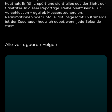
hautnah. Er fühlt, spürt und sieht alles aus der Sicht der
Sanitäter. In dieser Reportage-Reihe bleibt keine Tür
verschlossen - egal ob Messerstechereien,
Reanimationen oder Unfälle. Mit insgesamt 15 Kameras
ist der Zuschauer hautnah dabei, wenn jede Sekunde
zählt.
Alle verfügbaren Folgen