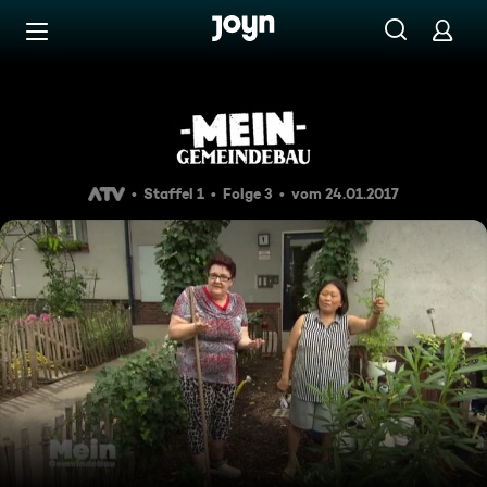
Zum Inhalt springen
Barrierefrei
Mein Gemeindebau - Staffel 1
Staffel 1
Folge 3
vom 24.01.2017