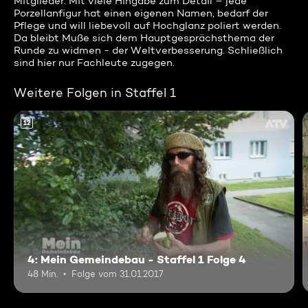
Mitglieder. Mit viele Hingabe zum Detail – jede
Porzellanfigur hat einen eigenen Namen, bedarf der
Pflege und will liebevoll auf Hochglanz poliert werden.
Da bleibt Muße sich dem Hauptgesprächsthema der
Runde zu widmen - der Weltverbesserung. Schließlich
sind hier nur Fachleute zugegen.
Weitere Folgen in Staffel 1
12
4: Mein Gemeindebau - Staffel 1 Folge 4
48 Min.
Folge vom 31.01.2017