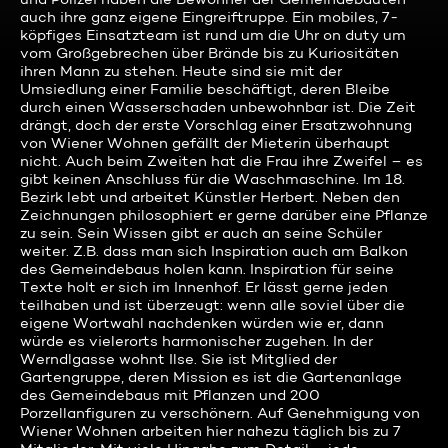
auch ihre ganz eigene Eingreiftruppe. Ein mobiles, 7-
köpfiges Einsatzteam ist rund um die Uhr on duty um
vom Großgebrechen über Brände bis zu Kuriositäten
ihren Mann zu stehen. Heute sind sie mit der
Umsiedlung einer Familie beschäftigt, deren Bleibe
durch einen Wasserschaden unbewohnbar ist. Die Zeit
drängt, doch der erste Vorschlag einer Ersatzwohnung
von Wiener Wohnen gefällt der Mieterin überhaupt
nicht. Auch beim Zweiten hat die Frau ihre Zweifel – es
gibt keinen Anschluss für die Waschmaschine. Im 18.
Bezirk lebt und arbeitet Künstler Herbert. Neben den
Zeichnungen philosophiert er gerne darüber eine Pflanze
zu sein. Sein Wissen gibt er auch an seine Schüler
weiter. Z.B. dass man sich Inspiration auch am Balkon
des Gemeindebaus holen kann. Inspiration für seine
Texte holt er sich im Innenhof. Er lässt gerne jeden
teilhaben und ist überzeugt: wenn alle soviel über die
eigene Wortwahl nachdenken würden wie er, dann
würde es vielerorts harmonischer zugehen. In der
Werndlgasse wohnt Ilse. Sie ist Mitglied der
Gartengruppe, deren Mission es ist die Gartenanlage
des Gemeindebaus mit Pflanzen und 200
Porzellanfiguren zu verschönern. Auf Genehmigung von
Wiener Wohnen arbeiten hier nahezu täglich bis zu 7