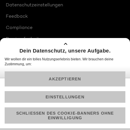
Datenschutzeinstellungen
Feedback
Compliance
Barrierefreiheit
Produktplatzierungen
© 2026 ProSiebenSat.1 PULS 4 GmbH
Am besten läuft Joyn in der App!