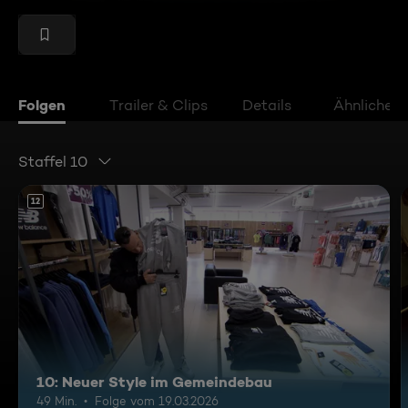
Folgen
Trailer & Clips
Details
Ähnliche V
Staffel 10
12
10: Neuer Style im Gemeindebau
49 Min.
Folge vom 19.03.2026