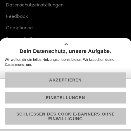
Datenschutzeinstellungen
Feedback
Compliance
Barrierefreiheit
Produktplatzierungen
© 2026 ProSiebenSat.1 PULS 4 GmbH
Am besten läuft Joyn in der App!