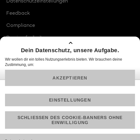
Datenschutzeinstellungen
Feedback
Compliance
Barrierefreiheit
Produktplatzierungen
© 2026 ProSiebenSat.1 PULS 4 GmbH
Am besten läuft Joyn in der App!
Jetzt kostenlos herunterladen.