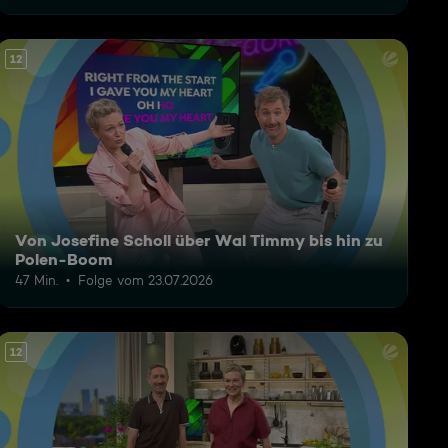
12
Von Josefine Scholl über Wal Timmy bis hin zu
Polen-Boom
47 Min.
Folge vom 23.07.2026
12