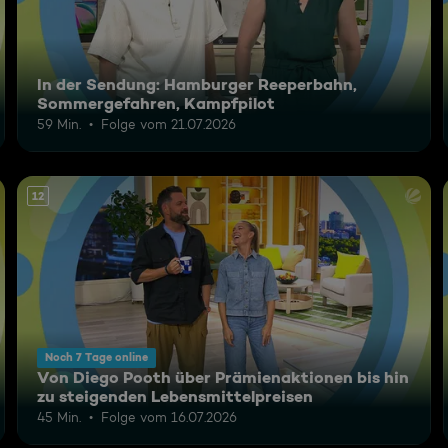
In der Sendung: Hamburger Reeperbahn,
Sommergefahren, Kampfpilot
59 Min.
Folge vom 21.07.2026
12
Noch 7 Tage online
Von Diego Pooth über Prämienaktionen bis hin
zu steigenden Lebensmittelpreisen
45 Min.
Folge vom 16.07.2026