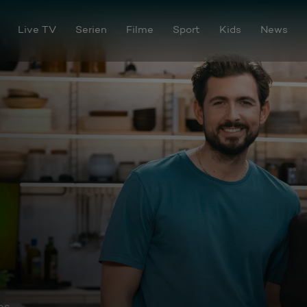
Live TV
Serien
Filme
Sport
Kids
News
os