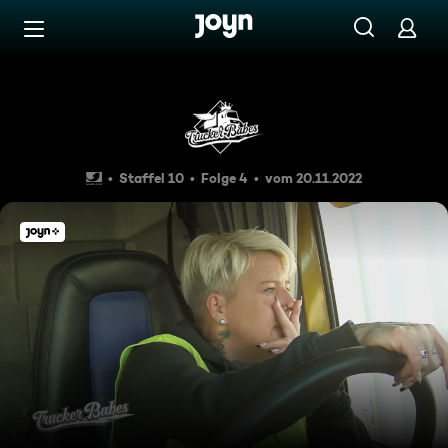
Zum Inhalt springen
Barrierefrei
Stau, Stau, Stau - Es kann s
Staffel 10
Folge 4
vom 20.11.2022