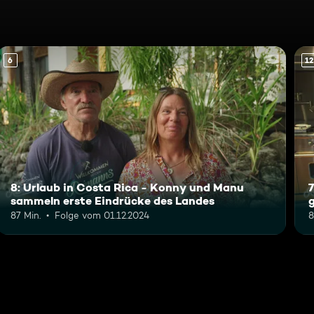
6
12
8: Urlaub in Costa Rica - Konny und Manu
sammeln erste Eindrücke des Landes
g
87 Min.
Folge vom 01.12.2024
8