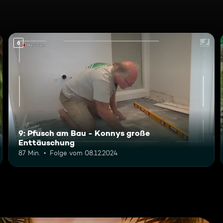
6
9: Pfusch am Bau - Konnys große
Enttäuschung
87 Min.
Folge vom 08.12.2024