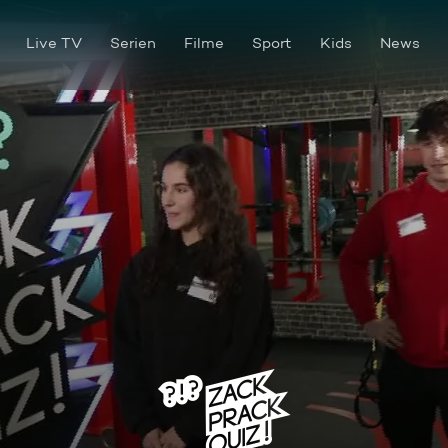
Live TV
Serien
Filme
Sport
Kids
News
Staffel 1 Folge 11: Flotte Fr