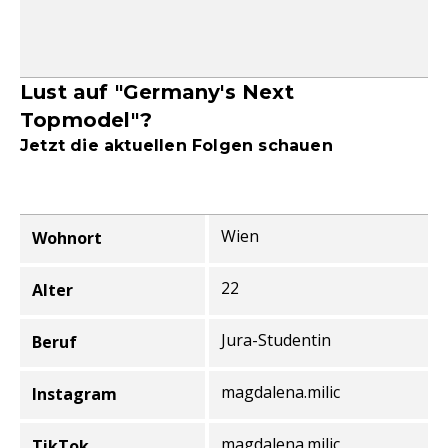
Lust auf "Germany's Next
Topmodel"?
Jetzt die aktuellen Folgen schauen
Wien
Wohnort
Informationen zur Person
22
Alter
Jura-Studentin
Beruf
magdalena.milic
Instagram
magdalena.milic
TikTok