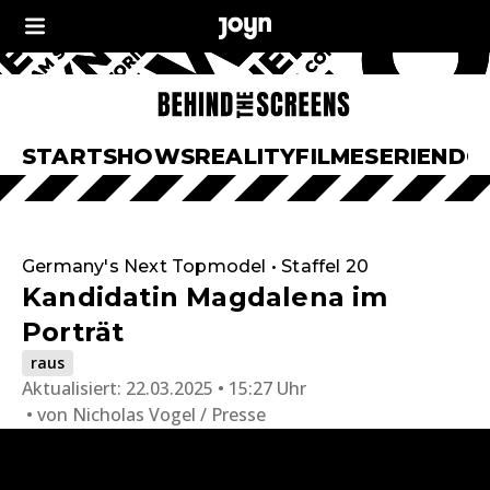
START
SHOWS
REALITY
FILME
SERIEN
DO
Germany's Next Topmodel • Staffel 20
Kandidatin Magdalena im
Porträt
raus
Aktualisiert:
22.03.2025 • 15:27 Uhr
von
Nicholas Vogel / Presse